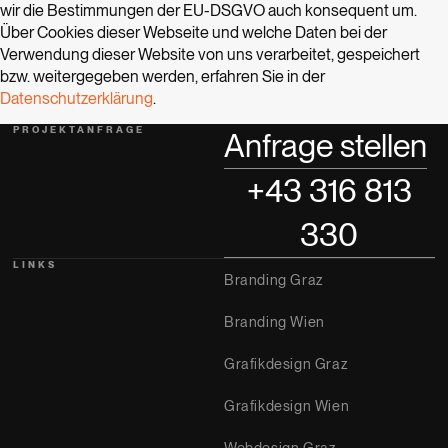
wir die Bestimmungen der EU-DSGVO auch konsequent um.
Über Cookies dieser Webseite und welche Daten bei der
Verwendung dieser Website von uns verarbeitet, gespeichert
bzw. weitergegeben werden, erfahren Sie in der
Datenschutzerklärung
.
PROJEKTANFRAGE
Anfrage stellen
+43 316 813
330
LINKS
Branding Graz
Branding Wien
Grafikdesign Graz
Grafikdesign Wien
Webdesign Graz