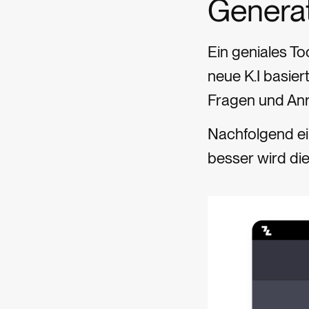
Genera
Ein geniales To
neue K.I basie
Fragen und Anr
Nachfolgend ein
besser wird di