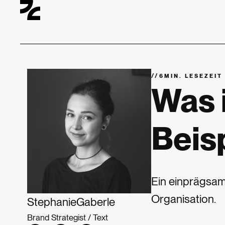
//
MIN. LESEZEIT
Was i
Beis
Ein einprägsame
Organisation.
Stephanie
Gaberle
Brand Strategist / Text