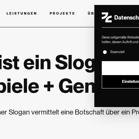
LEISTUNGEN
PROJEKTE
ÜBER UNS
BLOG
Datenschu
Diese zeitgemäße Website 
helfen, diesen Auftritt un
Es folgt eine Lis
Essenziell
st ein Slogan? D
piele + Generat
Einstellu
r Slogan vermittelt eine Botschaft über ein Pr