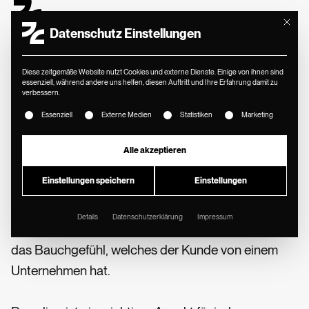
Mit diese
Datenschutz Einstellungen
Diese zeitgemäße Website nutzt Cookies und externe Dienste. Einige von ihnen sind
essenziell, während andere uns helfen, diesen Auftritt und Ihre Erfahrung damit zu
verbessern.
Es folgt eine Liste der Service-Gruppen, für die eine Einwill
MIN. LESEZEIT
//
Essenziell
Externe Medien
Statistiken
Marketing
Was ist Branding?
Definition, Bestandteile und
Alle akzeptieren
Beispiele
Einstellungen speichern
Einstellungen
Details
Datenschutzerklärung
Impressum
Branding ist die Gesamtheit aller Eindrücke und
das Bauchgefühl, welches der Kunde von einem
Unternehmen hat.